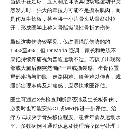
当孩子在足球、五人制足球或其他场地运动中突
然发力时，强大的牵拉力可能不是撕裂肌肉，而
是伤及生长板，甚至将一小片骨头从骨盆处拉
开，形成医学上称为骨骺撕脱性骨折的伤势。
虽然这类伤势较罕见，仅占腘绳肌伤势的约
1.4%至4%，但 Dr Maria 强调，家长和教练不
应把持续疼痛视为普通运动不适。若孩子出现臀
部或大腿后侧突然“啪”一声或撕裂感、坐骨位置
局部疼痛与肿胀、走路困难、膝盖难以伸直，或
腿部出现麻痹及刺痛感，应尽快求医评估。
医生可通过X光检查判断是否涉及生长板骨伤，
必要时也可能安排CT或MRI作进一步评估。治
疗方式取决于骨头移位程度、患者年龄及运动水
平。多数病例可通过休息及物理治疗保守处理；