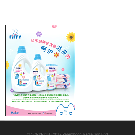
© COPYRIGHT 2017 Parenthood Media Sdn Bhd