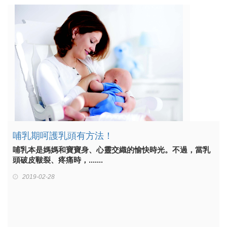
哺乳期呵護乳頭有方法！
哺乳本是媽媽和寶寶身、心靈交織的愉快時光。不過，當乳
頭破皮皸裂、疼痛時，.......
2019-02-28