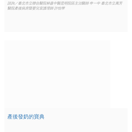
諮詢／臺北市立聯合醫院林森中醫昆明院區主治醫師 申一中 臺北市立萬芳
醫院產後病房暨嬰兒室護理師 許怡苹
產後發奶的寶典