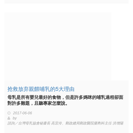
抢救放弃親餵哺乳的5大理由
母乳是所有嬰兒最好的食物，但是許多媽咪的哺乳過程卻面
對許多難題，且聽專家怎麼說。
2017-06-06
by
諮詢／台灣母乳協會秘書長 高宜伶、郵政總局郵政醫院藥劑科主任 洪增陽