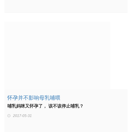
怀孕并不影响母乳哺喂
哺乳妈咪又怀孕了， 该不该停止哺乳？
2017-05-31