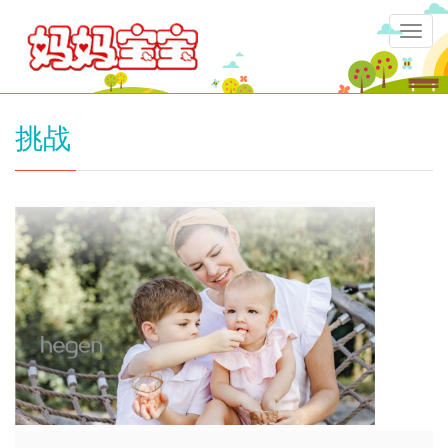
Togg
navig
挑战