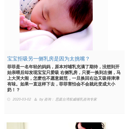
宝宝拒吸另一侧乳房是因为太挑嘴？
菲菲是一名年轻的妈妈，原本对哺乳充满了期待，没想到开
始亲喂后却发现宝宝只爱吸 右侧乳房，只要一换到左侧，马
上大哭大闹，怎麽也不愿意就范，一旦换回右边又吸得津津
有味。如果一直这样下去，菲菲害怕会不会就此变成大小
奶！？
2020-03-02
by
咨询： 思庭台湾权威哺乳咨询专家